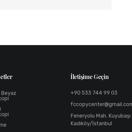
etler
İletişime Geçin
+90 533 744 99 03
h Beyaz
kopi
fccopycenter@gmail.co
i
kopi
Feneryolu Mah. Kuyubaşı 
Kadıköy/İstanbul
eme