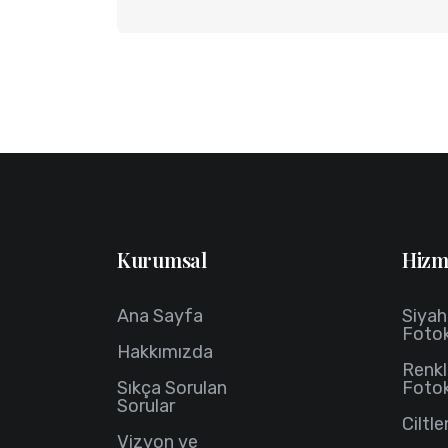
Kurumsal
Hizm
Ana Sayfa
Siya
Foto
Hakkımızda
Renkl
Sıkça Sorulan
Foto
Sorular
Ciltl
Vizyon ve