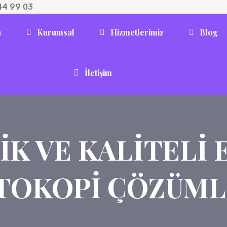
44 99 03
a
Kurumsal
Hizmetlerimiz
Blog
İletişim
K VE KALITELI 
TOKOPI ÇÖZÜML