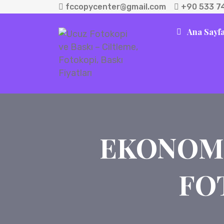
fccopycenter@gmail.com
+90 533 7
Ana Sayf
EKONOMI
FO